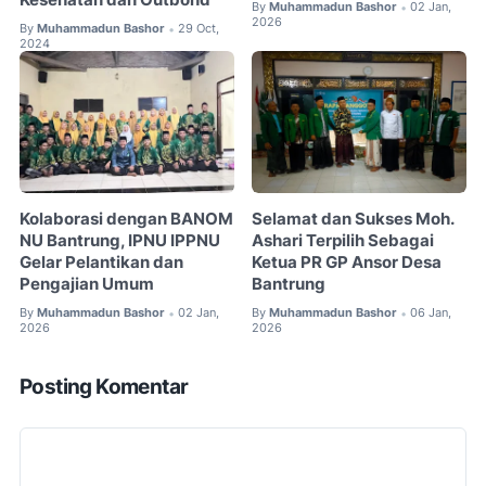
Kesehatan dan Outbond
By
Muhammadun Bashor
02 Jan,
•
2026
By
Muhammadun Bashor
29 Oct,
•
2024
Kolaborasi dengan BANOM
Selamat dan Sukses Moh.
NU Bantrung, IPNU IPPNU
Ashari Terpilih Sebagai
Gelar Pelantikan dan
Ketua PR GP Ansor Desa
Pengajian Umum
Bantrung
By
Muhammadun Bashor
02 Jan,
By
Muhammadun Bashor
06 Jan,
•
•
2026
2026
Posting Komentar